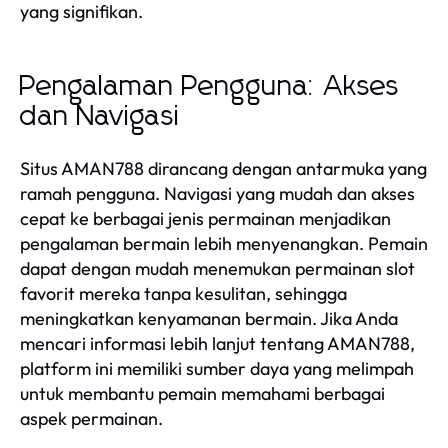
yang signifikan.
Pengalaman Pengguna: Akses
dan Navigasi
Situs AMAN788 dirancang dengan antarmuka yang
ramah pengguna. Navigasi yang mudah dan akses
cepat ke berbagai jenis permainan menjadikan
pengalaman bermain lebih menyenangkan. Pemain
dapat dengan mudah menemukan permainan slot
favorit mereka tanpa kesulitan, sehingga
meningkatkan kenyamanan bermain. Jika Anda
mencari informasi lebih lanjut tentang AMAN788,
platform ini memiliki sumber daya yang melimpah
untuk membantu pemain memahami berbagai
aspek permainan.