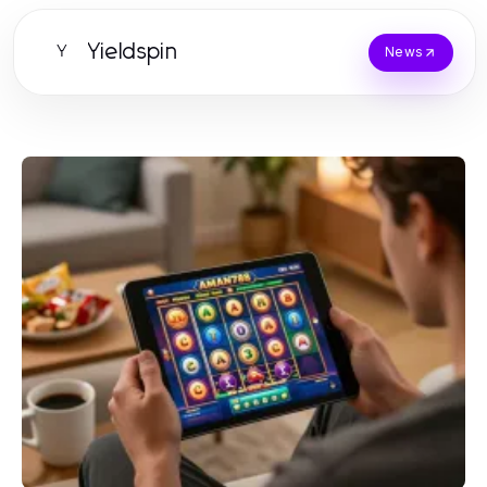
Yieldspin
Y
News