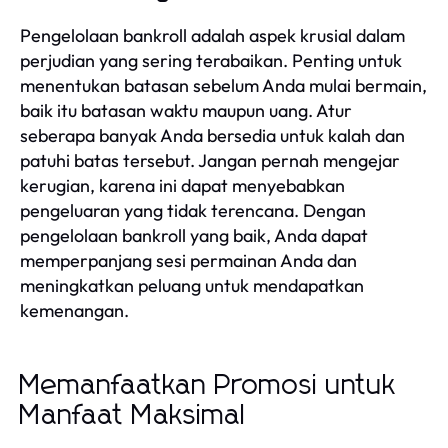
Pengelolaan bankroll adalah aspek krusial dalam
perjudian yang sering terabaikan. Penting untuk
menentukan batasan sebelum Anda mulai bermain,
baik itu batasan waktu maupun uang. Atur
seberapa banyak Anda bersedia untuk kalah dan
patuhi batas tersebut. Jangan pernah mengejar
kerugian, karena ini dapat menyebabkan
pengeluaran yang tidak terencana. Dengan
pengelolaan bankroll yang baik, Anda dapat
memperpanjang sesi permainan Anda dan
meningkatkan peluang untuk mendapatkan
kemenangan.
Memanfaatkan Promosi untuk
Manfaat Maksimal