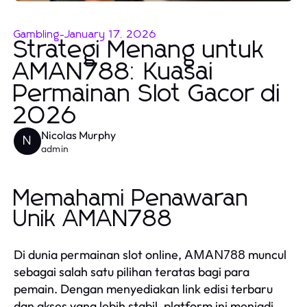
Gambling
-
January 17, 2026
Strategi Menang untuk
AMAN788: Kuasai
Permainan Slot Gacor di
2026
Nicolas Murphy
N
admin
Memahami Penawaran
Unik AMAN788
Di dunia permainan slot online,
muncul
AMAN788
sebagai salah satu pilihan teratas bagi para
pemain. Dengan menyediakan link edisi terbaru
dan akses yang lebih stabil, platform ini menjadi