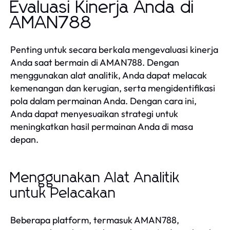
Evaluasi Kinerja Anda di
AMAN788
Penting untuk secara berkala mengevaluasi kinerja
Anda saat bermain di AMAN788. Dengan
menggunakan alat analitik, Anda dapat melacak
kemenangan dan kerugian, serta mengidentifikasi
pola dalam permainan Anda. Dengan cara ini,
Anda dapat menyesuaikan strategi untuk
meningkatkan hasil permainan Anda di masa
depan.
Menggunakan Alat Analitik
untuk Pelacakan
Beberapa platform, termasuk AMAN788,