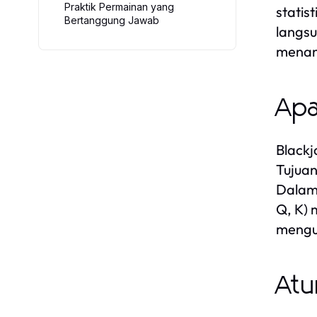
Praktik Permainan yang
statis
Bertanggung Jawab
langsu
menan
Apa
Blackj
Tujuan
Dalam 
Q, K) 
mengu
Atu