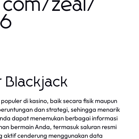
.com/zeal/
26
 Blackjack
populer di kasino, baik secara fisik maupun
eberuntungan dan strategi, sehingga menarik
 Anda dapat menemukan berbagai informasi
man bermain Anda, termasuk saluran resmi
ng aktif cenderung menggunakan data