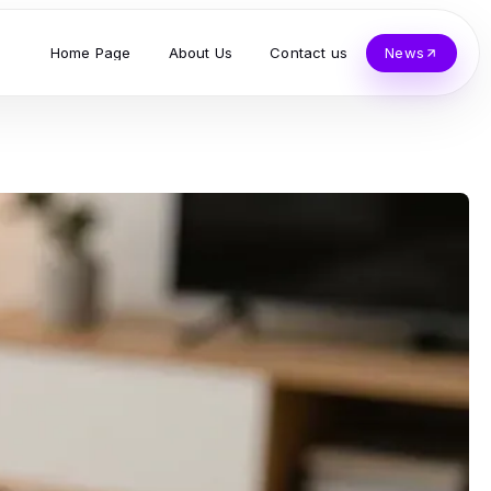
Home Page
About Us
Contact us
News