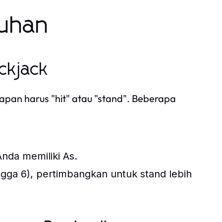
ruhan
ckjack
apan harus "hit" atau "stand". Beberapa
 Anda memiliki As.
ngga 6), pertimbangkan untuk stand lebih