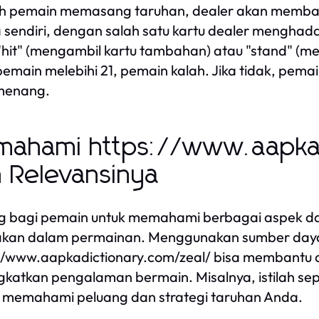
ah pemain memasang taruhan, dealer akan membag
a sendiri, dengan salah satu kartu dealer menghad
"hit" (mengambil kartu tambahan) atau "stand" (membi
pemain melebihi 21, pemain kalah. Jika tidak, pemai
menang.
ahami https://www.aapkad
 Relevansinya
g bagi pemain untuk memahami berbagai aspek dal
akan dalam permainan. Menggunakan sumber daya
//www.aapkadictionary.com/zeal/ bisa membantu da
katkan pengalaman bermain. Misalnya, istilah seper
 memahami peluang dan strategi taruhan Anda.