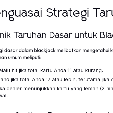
nguasai Strategi Ta
nik Taruhan Dasar untuk Bla
gi dasar dalam blackjack melibatkan mengetahui k
an umum meliputi:
lalu hit jika total kartu Anda 11 atau kurang.
tand jika total Anda 17 atau lebih, terutama jika
ika dealer menunjukkan kartu yang lemah (2 hi
wal.